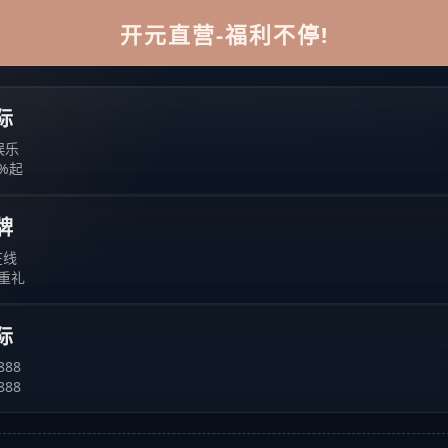
开元直营-福利不停!
际
娱乐
%起
牌
在线
重礼
际
88
88