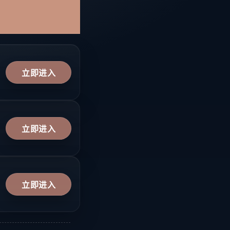
立即进入
立即进入
立即进入